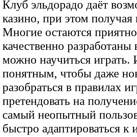
Клуб эльдорадо даёт возм
казино, при этом получая
Многие остаются приятно
качественно разработаны в
можно научиться играть.
понятным, чтобы даже но
разобраться в правилах и
претендовать на получен
самый неопытный пользов
быстро адаптироваться к и