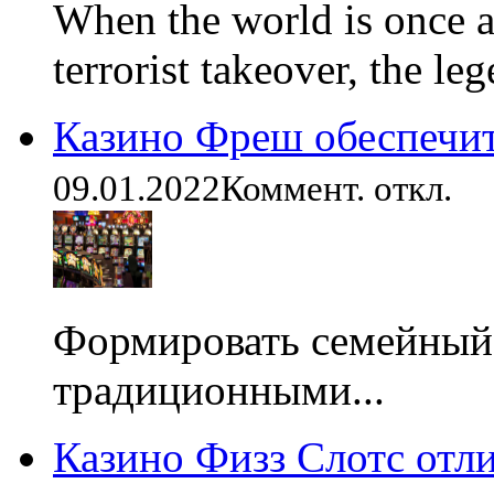
When the world is once ag
terrorist takeover, the leg
Казино Фреш обеспечи
09.01.2022
Коммент. откл.
Формировать семейный
традиционными...
Казино Физз Слотс отл