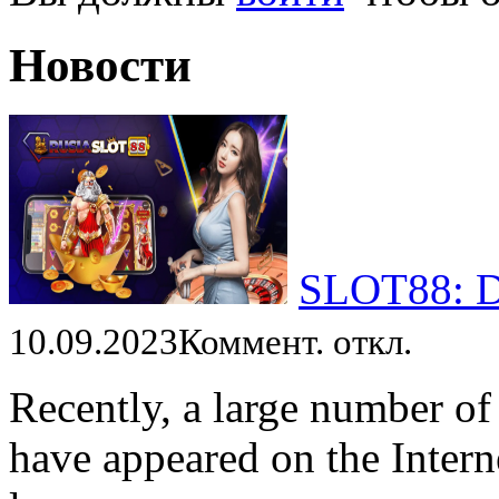
Новости
SLOT88: Da
10.09.2023
Коммент. откл.
Recently, a large number of
have appeared on the Intern