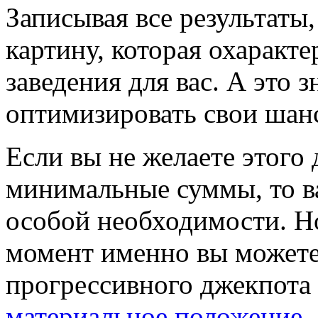
Записывая все результаты,
картину, которая охаракт
заведения для вас. А это 
оптимизировать свои шанс
Если вы не желаете этого 
минимальные суммы, то ва
особой необходимости. Но
момент именно вы можете
прогрессивного джекпота 
материальное положение
.