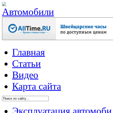
Главная
Статьи
Видео
Карта сайта
Эксплуатация автомоби