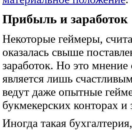
Прибыль и заработок
Некоторые геймеры, считаю
оказалась свыше поставле
заработок. Но это мнени
является лишь счастливы
ведут даже опытные гейме
букмекерских конторах и 
Иногда такая бухгалтерия,