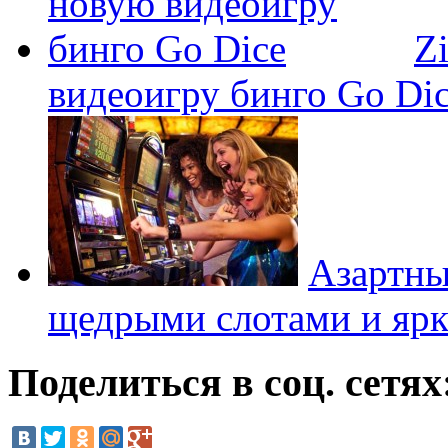
Z
видеоигру бинго Go Di
Азартны
щедрыми слотами и яр
Поделиться в соц. сетях