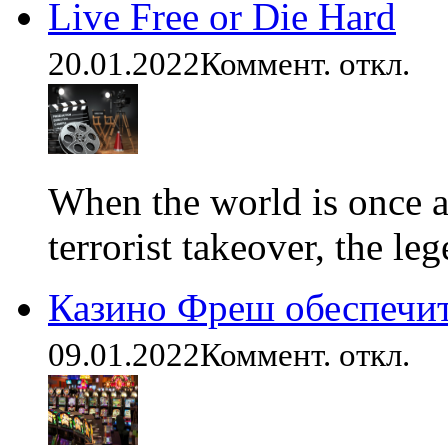
Live Free or Die Hard
20.01.2022
Коммент. откл.
When the world is once ag
terrorist takeover, the leg
Казино Фреш обеспечи
09.01.2022
Коммент. откл.