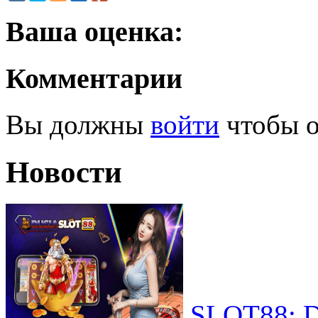
Ваша оценка:
Комментарии
Вы должны
войти
чтобы о
Новости
SLOT88: Da