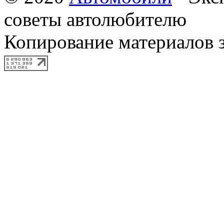
советы автолюбителю
Копирование материалов 