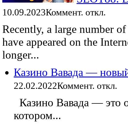
10.09.2023
Коммент. откл.
Recently, a large number of
have appeared on the Intern
longer...
Казино Вавада — новы
22.02.2022
Коммент. откл.
Казино Вавада — это о
котором...